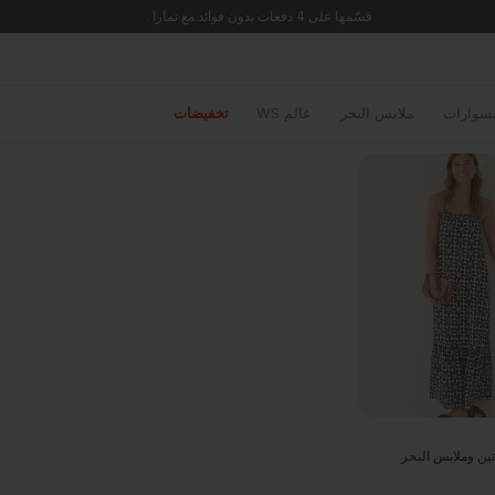
🚚 شحن مجاني للطلبات التي تزيد عن 299 ريال
سوارات
ملابس البحر
عالم WS
تخفيضات
ين وملابس البحر