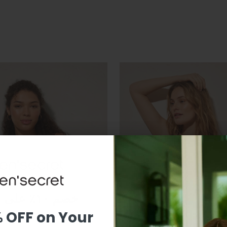
خصم ١٠٪ على طلبك الأول
% OFF on Your