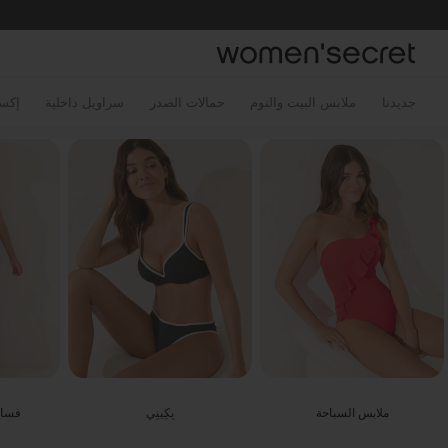
خطي
توجه
لى
لمحتوى
جديدنا
ملابس البيت والنوم
حمالات الصدر
سراويل داخلية
إكس
ملابس السباحة
بِكِينِي
فسات