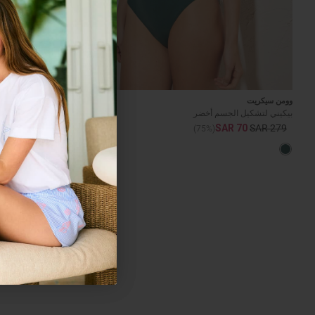
وومن سيكريت
وومن سيكريت
بيكيني لتشكيل الجسم أخضر
بيكيني أسود لتشك
R 70
SAR 279
SAR 70
SAR 279
(75%)