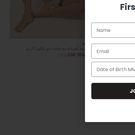
Fir
Email
وومن سيكريت
Email
بدلة سباحة بعد الجراحة مع حمالة عنق باللون الأزرق
SAR 70
SAR 249
(72%)
ن
 تلقي رسائل تسويقية من ألدو
J
يمكنك إلغاء الاشتراك في أي
 في إحدى رسائلنا كما يمكنك
ياسة الخصوصية
الإطلاع علي