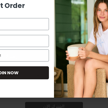
st Order
وومن سيكريت
يل الجسم
بيكيني مثلث مزود بفتحات زرقاء
SAR 70
SAR 249
SA
(72%)
(75%)
إشترك الا
بإرسال هذا النموذج ، فإنك توافق على
OIN NOW
الموافقة ليست شرطا لأي عملية شراء. 
وقت بالضغط على رابط إلغاء الاشتراك
س
عروض وخصومات حصرية، أحدث صيحات الموضة... اشترك الآن
واحصل على خصم 10% على مشتريتك القادمة عبر الإنترنت.
!اشترك الان