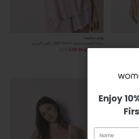
NEW
وومن سيكريت
بيجاما قصيرة مضلعة Soft Touch باللون الوردي
SAR 86
SAR 179
(52%)
Enjoy 10
Fir
Email