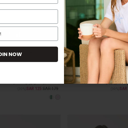
إشترك الا
بإرسال هذا النموذج ، فإنك توافق على
OIN NOW
الموافقة ليست شرطا لأي عملية شراء. 
وقت بالضغط على رابط إلغاء الاشتراك
NEW
س
وومن سيكريت
 وفسكوز وردي بحمالات
بيجامة قصيرة قطن وردي SmileyWorld®
SAR 125
SAR 179
SAR
(30%)
(30%)