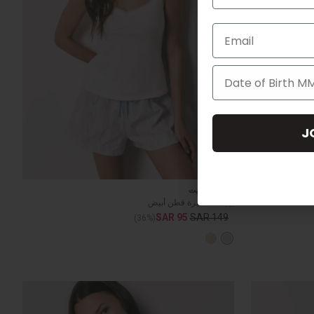
Email
ن
 تلقي رسائل تسويقية من ألدو
J
يمكنك إلغاء الاشتراك في أي
 في إحدى رسائلنا كما يمكنك
NEW
ياسة الخصوصية
الإطلاع علي
وومن سيكريت
بيجامة قصيرة قطن أبيض
SAR 95
SAR 149
(36%)