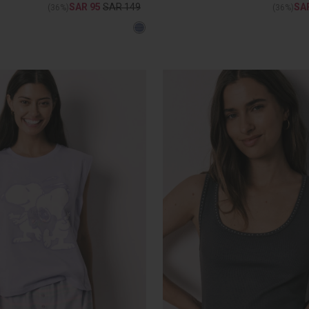
SAR 95
SAR 149
SA
(36%)
(36%)