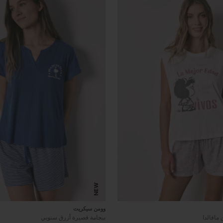
NEW
وومن سيكريت
مافالدا
بيجامة قصيرة أزرق سنوبي