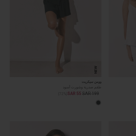
NEW
وومن سيكريت
طقم صدرية وشورت أسود
SAR 55
SAR 199
(72%)