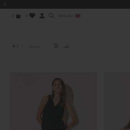
ENGLISH
0
0
يبدو مثل:
2
4
فلتر