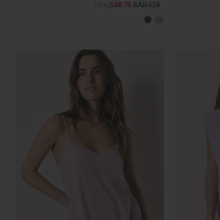
SAR 75
SAR 129
(42%)