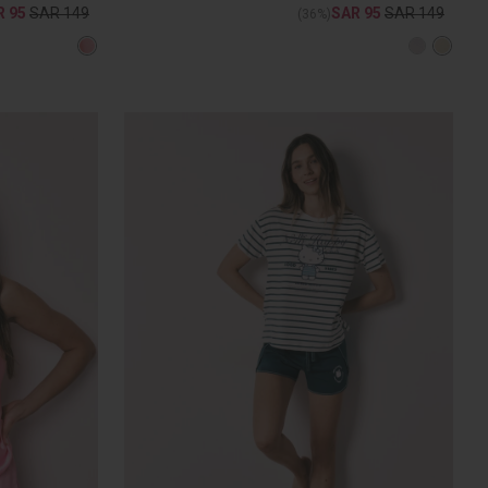
R 95
SAR 149
SAR 95
SAR 149
(36%)