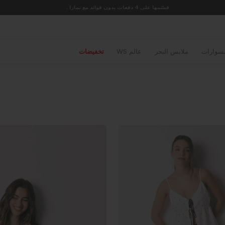
قسّمها على 4 دفعات بدون فوائد مع تمارا .
سوارات
ملابس البحر
عالم WS
تخفيضات