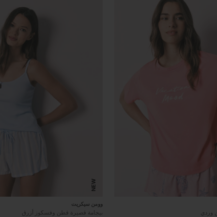
NEW
وومن سيكريت
 وردي
بيجامة قصيرة قطن وفسكوز أزرق