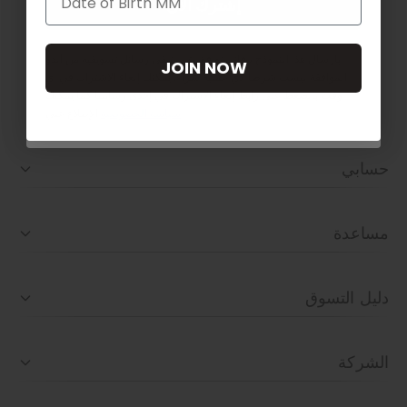
إشترك الان
تابعنا على
بإرسال هذا النموذج ، فإنك توافق على تلقي رسائل تسويقية من ألدو
JOIN NOW
الموافقة ليست شرطا لأي عملية شراء. يمكنك إلغاء الاشتراك في أي
وقت بالضغط على رابط إلغاء الاشتراك في إحدى رسائلنا كما يمكنك
سياسة الخصوصية
الإطلاع علي
حسابي
مساعدة
دليل التسوق
الشركة