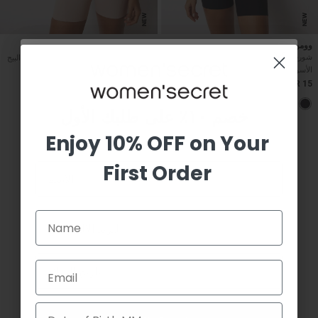
NEW
NEW
وومن سيكريت
وومن سيكريت
شورت مشد للخصر ومحدد للقوام باللون
شورت مشد للخصر ومحدد للقوام باللون البيج
الأسود
SAR 15
SAR 15
خصم ١٠٪ على طلبك الأول
Enjoy 10% OFF on Your
First Order
عروض وخصومات حصرية، أحدث صيحات الموضة... اشترك
الآن واحصل على خصم 10% على مشتريتك القادمة عبر
Email
الإنترنت.
!اشترك الان
Email