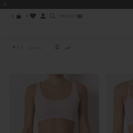
ENGLISH
0
0
يبدو مثل:
2
4
فلتر