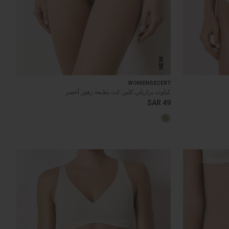
NEW
WOMENSECERT
كيلوت برازيلي كلين كت بطبعة زهور أخضر
SAR 49