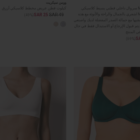
وومن سيكريت
Model:879318-28 سروال داخلي قطني بسيط كلاسيكي.
كيلوت قطن عريض مخطط كلاسيكي أزرق
Model:879318-28 اشعري بالجمال والراحة والأنوثة مع هذه
SAR 25
SAR 49
(49%)
قيها مع حمالة الصدر المفضلة لديك واصنعي
ًا! يتم قبول الإرجاع أو الاستبدال فقط في حال
ي المنتج.
S
(69%)