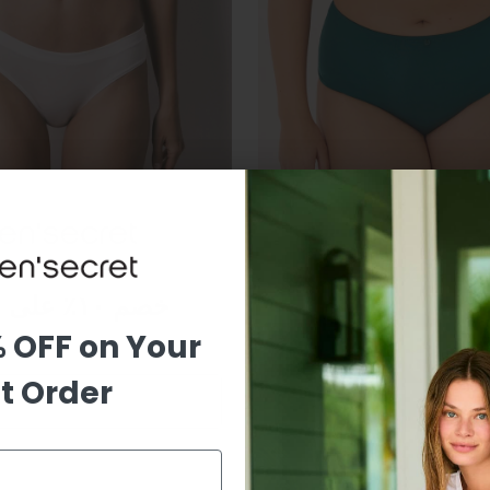
NEW
WOMENSECERT
كي بخصر عالٍ من المايكروفايبر باللون
كيلوت كلاسيكي قطن سادة أبيض
SAR 49
خصم ١٠٪ على طلبك الأول
% OFF on Your
st Order