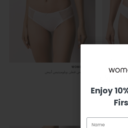
NEW
WOMENSECERT
كيلوت عريض قطن وبلوميتيس أبيض
SAR 49
Enjoy 10
Fir
Email