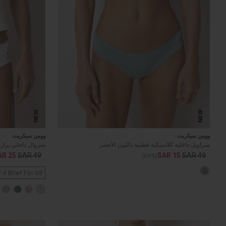
NEW
NEW
وومن سيكريت
وومن سيكريت
سراويل داخلية كلاسيكية قطنية باللون الأخضر
سروال داخلي برازي
AR 25
SAR 49
SAR 15
SAR 49
(69%)
 4 Brief For 99