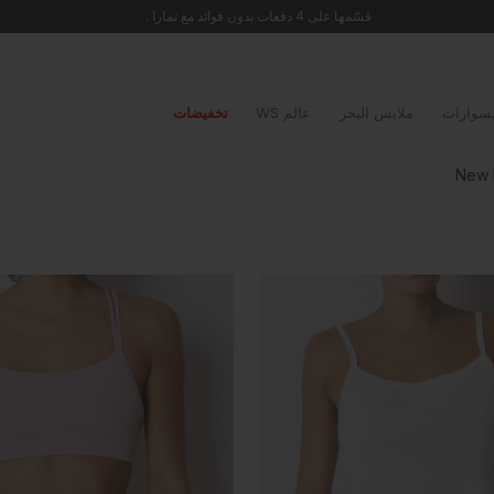
🚚 شحن مجاني للطلبات التي تزيد عن 299 ريال
سوارات
ملابس البحر
عالم WS
تخفيضات
New 