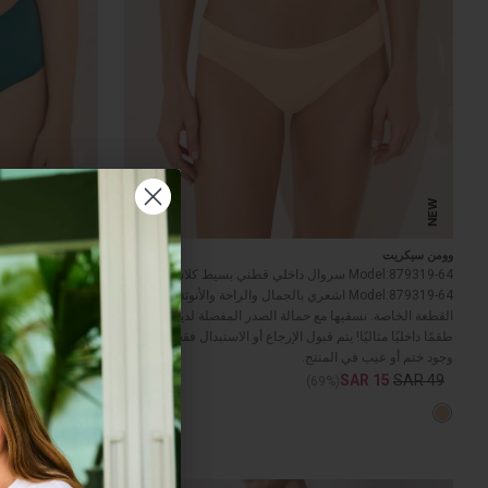
NEW
NEW
وومن سيكريت
وومن سيكريت
Model:879319-64 سروال داخلي قطني بسيط كلاسيكي.
سروال داخلي كلاسي
Model:879319-64 اشعري بالجمال والراحة والأنوثة مع هذه
الأخضر
القطعة الخاصة. نسقيها مع حمالة الصدر المفضلة لديك واصنعي
SAR 15
طقمًا داخليًا مثاليًا! يتم قبول الإرجاع أو الاستبدال فقط في حال
وجود ختم أو عيب في المنتج.
SAR 15
SAR 49
(69%)