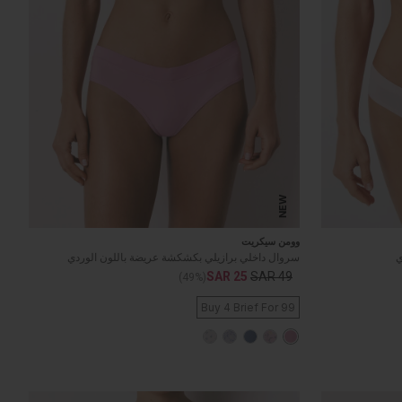
NEW
وومن سيكريت
ي
سروال داخلي برازيلي بكشكشة عريضة باللون الوردي
SAR 25
SAR 49
(49%)
Buy 4 Brief For 99