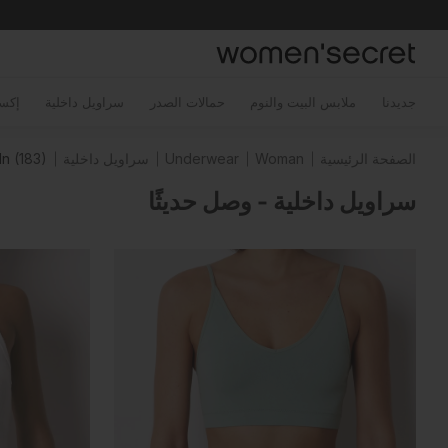
خطي
توجه
لى
لمحتوى
جديدنا
ملابس البيت والنوم
حمالات الصدر
سراويل داخلية
إكس
الصفحة الرئيسية
Woman
Underwear
سراويل داخلية
(183)
In
سراويل داخلية - وصل حديثًا