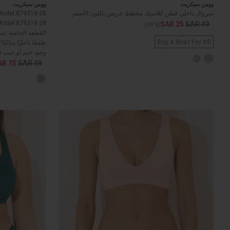
وومن سيكريت
وومن سيكريت
سروال داخلي قطن كلاسيك مخطط عريض باللون الأصفر
SAR 25
SAR 49
(49%)
القطعة الخاصة. نس
Buy 4 Brief For 99
طقمًا داخليًا مثالي
وجود ختم أو عيب ف
AR 15
SAR 49